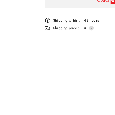
payment
and
delivery
Shipping within :
48 hours
Shipping price :
0