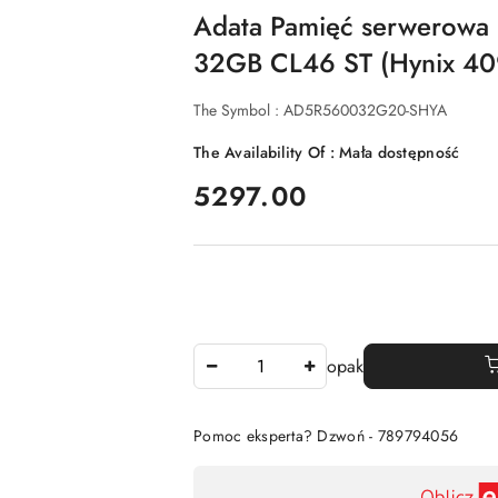
Adata Pamięć serwerow
32GB CL46 ST (Hynix 40
The Symbol :
AD5R560032G20-SHYA
The Availability Of :
Mała dostępność
price:
5297.00
The
opak
Amount
Of
Pomoc eksperta? Dzwoń - 789794056
Availability