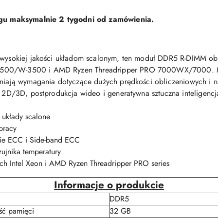
u maksymalnie 2 tygodni od zamówienia.
 wysokiej jakości układom scalonym, ten moduł DDR5 R-DIMM obs
-2500/W-3500 i AMD Ryzen Threadripper PRO 7000WX/7000. 
łniają wymagania dotyczące dużych prędkości obliczeniowych i n
je 2D/3D, postprodukcja wideo i generatywna sztuczna inteligencj
 układy scalone
 pracy
ie ECC i Side-band ECC
ujnika temperatury
ych Intel Xeon i AMD Ryzen Threadripper PRO series
Informacje o produkcie
DDR5
ść pamięci
32 GB