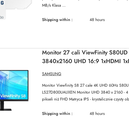
MB/s Klasa ...
Shipping within :
48 hours
Monitor 27 cali ViewFinity S80UD
3840x2160 UHD 16:9 1xHDMI 1x
90W 3xUSB 3.0 LAN KVM 5ms P
MANUFACTURER
SAMSUNG
NAME:
60Hz HAS+PIV pła
Monitor Viewfinity S8 27 cale 4K UHD 60Hz S80
LS27D800UAUXEN Monitor UHD 3840 x 2160 - 4 x
pikseli niż FHD Matryca IPS - krystalicznie czysty ob
Shipping within :
48 hours