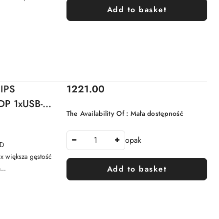
Add to basket
Price:
 IPS
1221.00
DP 1xUSB-C
The Availability Of :
Mała dostępność
inP/PbyP
opak
UD
 większa gęstość
...
Add to basket