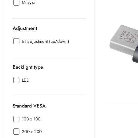
Destiny:
Muzyka
Adjustment
Adjustment:
tilt adjustment (up/down)
Backlight type
Backlight
LED
type:
Standard VESA
Standard
100 x 100
VESA:
Standard
200 x 200
VESA: