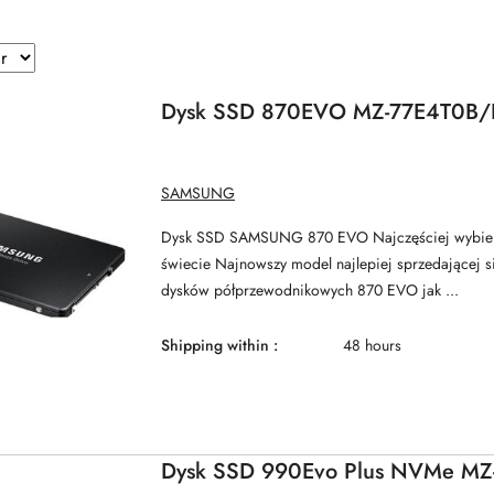
Dysk SSD 870EVO MZ-77E4T0B/
MANUFACTURER
SAMSUNG
NAME:
Dysk SSD SAMSUNG 870 EVO Najczęściej wybier
świecie Najnowszy model najlepiej sprzedającej si
dysków półprzewodnikowych 870 EVO jak ...
Shipping within :
48 hours
Dysk SSD 990Evo Plus NVMe M