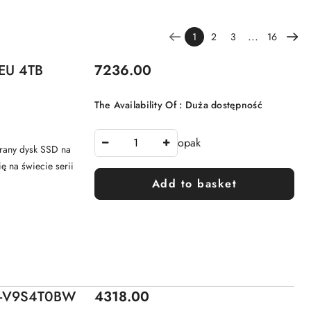
...
1
2
3
16
Price:
EU 4TB
7236.00
The Availability Of :
Duża dostępność
opak
any dysk SSD na
ę na świecie serii
Add to basket
Price:
Z-V9S4T0BW
4318.00