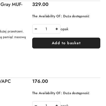
Price:
 Gray MUF-
329.00
The Availability Of :
Duża dostępność
opak
żej przestrzeni.
oną pamięć masową
Add to basket
Price:
A/APC
176.00
The Availability Of :
Duża dostępność
opak