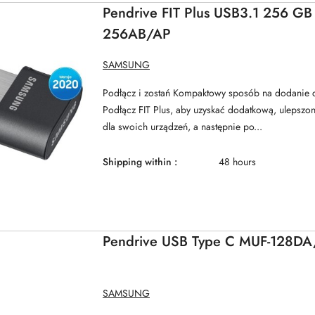
Pendrive FIT Plus USB3.1 256 GB
256AB/AP
MANUFACTURER
SAMSUNG
NAME:
Podłącz i zostań Kompaktowy sposób na dodanie du
Podłącz FIT Plus, aby uzyskać dodatkową, ulepsz
dla swoich urządzeń, a następnie po...
Shipping within :
48 hours
Pendrive USB Type C MUF-128D
MANUFACTURER
SAMSUNG
NAME: