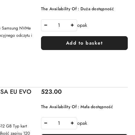
The Availability Of :
Duża dostępność
opak
TB Samsung NVMe
yjnego odczytu i
Add to basket
Price:
2SA EU EVO
523.00
The Availability Of :
Mała dostępność
opak
512 GB Typ kart
dkość zapisu 120