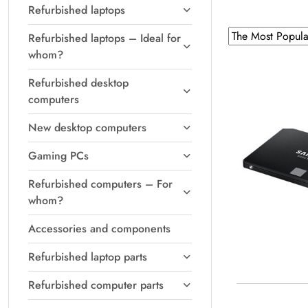
Refurbished laptops
Sorting
Sort
Refurbished laptops – Ideal for
by
applied:
whom?
The
Refurbished desktop
Most
computers
Popular
.
New desktop computers
Gaming PCs
Refurbished computers – For
whom?
Accessories and components
Refurbished laptop parts
Refurbished computer parts