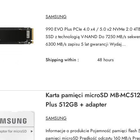
MANUFACTURER
SAMSUNG
NAME:
990 EVO Plus PCIe 4.0 x4 / 5.0 x2 NVMe 2.0 4
SSD z technologią V-NAND Do 7250 MB/s sekwenc
6300 MB/s zapisu 5 lat gwarancji Wydaj...
Shipping within :
48 hours
Karta pamięci microSD MB-MC51
Plus 512GB + adapter
MANUFACTURER
SAMSUNG
NAME:
Informacje o produkcie Pojemność pamięci flash 
pamięci microSD Prędkość odczytu 160 MB/s Prę