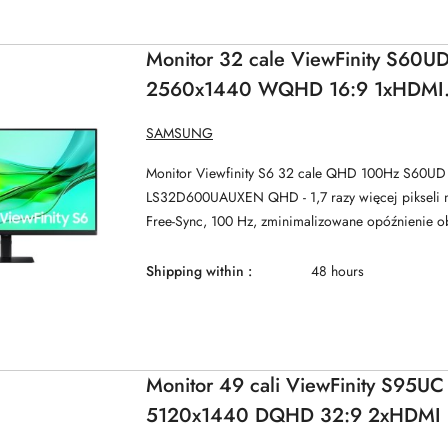
Monitor 32 cale ViewFinity S60U
2560x1440 WQHD 16:9 1xHDMI
2xDP(In+Out) 1xUSB-C 90W 3xU
MANUFACTURER
SAMSUNG
NAME:
KVM 5ms PinP/PbyP 100Hz H
Monitor Viewfinity S6 32 cale QHD 100Hz S60UD 
LS32D600UAUXEN QHD - 1,7 razy więcej pikseli 
Free-Sync, 100 Hz, zminimalizowane opóźnienie ob
Shipping within :
48 hours
Monitor 49 cali ViewFinity S95UC
5120x1440 DQHD 32:9 2xHDMI 
C (90W) 3xUSB 3.0 LAN 5ms Pi