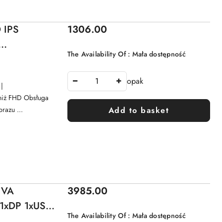
Price:
D IPS
1306.00
The Availability Of :
Mała dostępność
SB 3.0 LAN
opak
|
niż FHD Obsługa
razu ...
Add to basket
Price:
 VA
3985.00
1xDP 1xUSB-
The Availability Of :
Mała dostępność
nP/PbyP