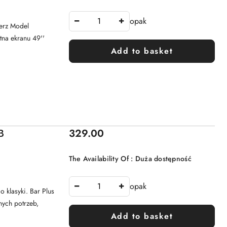
opak
ierz Model
na ekranu 49''
Add to basket
Price:
B
329.00
The Availability Of :
Duża dostępność
opak
 klasyki. Bar Plus
nych potrzeb,
Add to basket