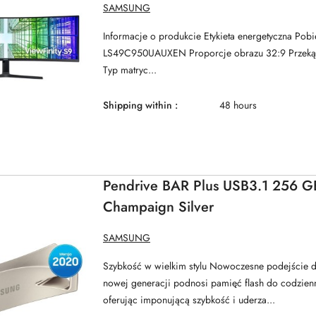
MANUFACTURER
SAMSUNG
NAME:
120Hz HAS gł. zakr
Informacje o produkcie Etykieta energetyczna Pob
LS49C950UAUXEN Proporcje obrazu 32:9 Przekąt
Typ matryc...
Shipping within :
48 hours
Pendrive BAR Plus USB3.1 256 G
Champaign Silver
MANUFACTURER
SAMSUNG
NAME:
Szybkość w wielkim stylu Nowoczesne podejście do
nowej generacji podnosi pamięć flash do codzien
oferując imponującą szybkość i uderza...