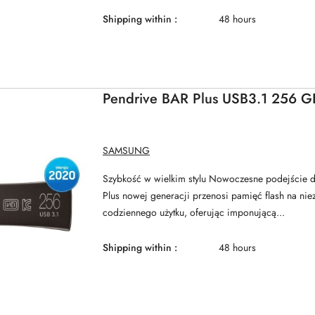
Shipping within :
48 hours
Pendrive BAR Plus USB3.1 256 GB
MANUFACTURER
SAMSUNG
NAME:
Szybkość w wielkim stylu Nowoczesne podejście d
Plus nowej generacji przenosi pamięć flash na ni
codziennego użytku, oferując imponującą...
Shipping within :
48 hours