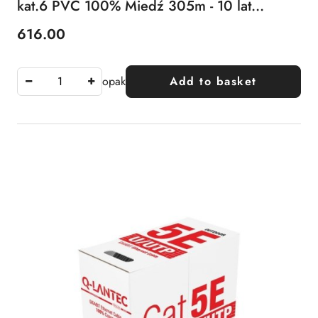
kat.6 PVC 100% Miedź 305m - 10 lat
gwarancji
616.00
Price:
opak
Add to basket