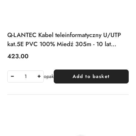
Q-LANTEC Kabel teleinformatyczny U/UTP
kat.5E PVC 100% Miedź 305m - 10 lat
gwarancji
423.00
Price:
opak
Add to basket