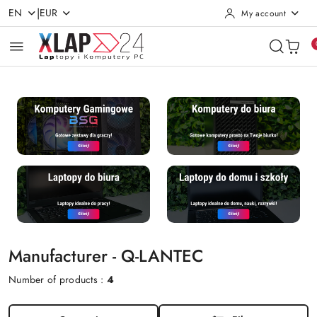
|
EN
EUR
My account
Skip to Main Content
Go to Search
Go to my account
Go to the Main Menu
Go to Footer
Manufacturer - Q-LANTEC
Number of products :
4