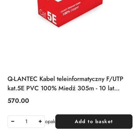
Q-LANTEC Kabel teleinformatyczny F/UTP
kat.5E PVC 100% Miedź 305m - 10 lat
gwarancji
570.00
Price:
opak
Add to basket