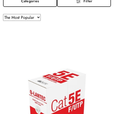
Categories
Filter
Sorting
Sort
by
applied:
The
Most
Popular
.