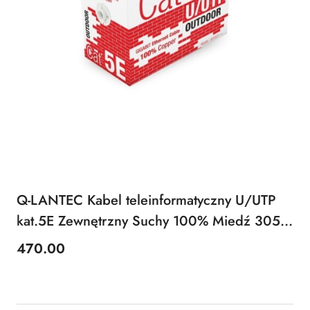
Q-LANTEC Kabel teleinformatyczny U/UTP
kat.5E Zewnętrzny Suchy 100% Miedź 305m
- 10 lat gwarancji
470.00
Price: