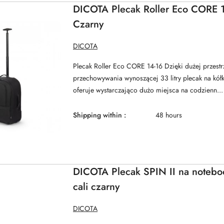
DICOTA Plecak Roller Eco CORE 1
Czarny
MANUFACTURER
DICOTA
NAME:
Plecak Roller Eco CORE 14-16 Dzięki dużej przestr
przechowywania wynoszącej 33 litry plecak na k
oferuje wystarczająco dużo miejsca na codzienn...
Shipping within :
48 hours
DICOTA Plecak SPIN II na notebo
cali czarny
MANUFACTURER
DICOTA
NAME: