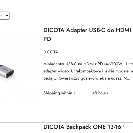
DICOTA Adapter USB-C do HDMI
PD
MANUFACTURER
DICOTA
NAME:
Miniadapter USB-C na HDMI z PD (4k/100W). Ult
adapter wideo. Ultrakompaktowe i lekkie modele 
będą Ci towarzyszyć gdziekolwiek się udasz. N...
Shipping within :
48 hours
DICOTA Backpack ONE 13-16''