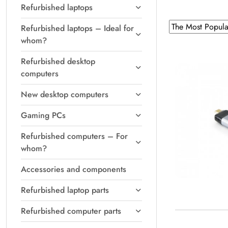
Refurbished laptops
Sorting
Sort
Refurbished laptops – Ideal for
by
applied:
whom?
The
Refurbished desktop
Most
computers
Popular
.
New desktop computers
Gaming PCs
Refurbished computers – For
whom?
Accessories and components
Refurbished laptop parts
Refurbished computer parts