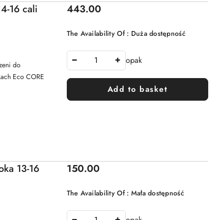
Price:
4-16 cali
443.00
The Availability Of :
Duża dostępność
opak
zeni do
ółkach Eco CORE
Add to basket
Price:
oka 13-16
150.00
The Availability Of :
Mała dostępność
opak