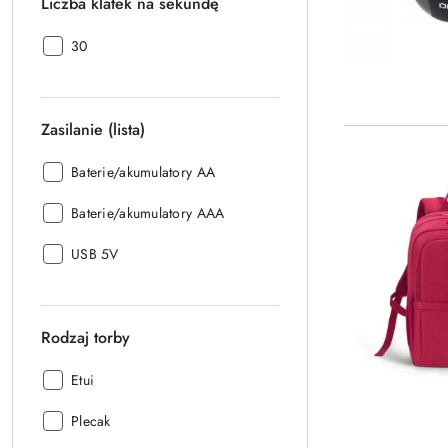
Liczba klatek na sekundę
Liczba
30
klatek
na
sekundę:
Zasilanie (lista)
Zasilanie
Baterie/akumulatory AA
(lista):
Zasilanie
Baterie/akumulatory AAA
(lista):
Zasilanie
USB 5V
(lista):
Rodzaj torby
Rodzaj
Etui
torby:
Rodzaj
Plecak
torby: