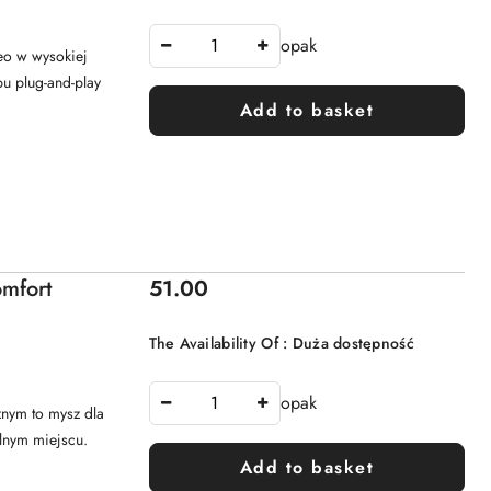
opak
eo w wysokiej
pu plug-and-play
Add to basket
Price:
mfort
51.00
The Availability Of :
Duża dostępność
opak
nym to mysz dla
lnym miejscu.
Add to basket