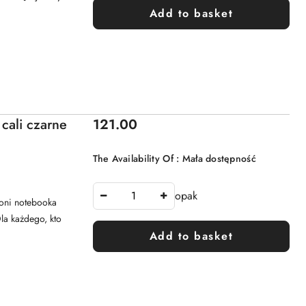
Add to basket
Price:
 cali czarne
121.00
The Availability Of :
Mała dostępność
opak
oni notebooka
la każdego, kto
Add to basket