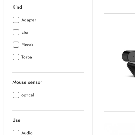
Kind
Kind:
Adapter
Kind:
Etui
Kind:
Plecak
Kind:
Torba
Mouse sensor
Mouse
optical
sensor:
Use
Use:
Audio