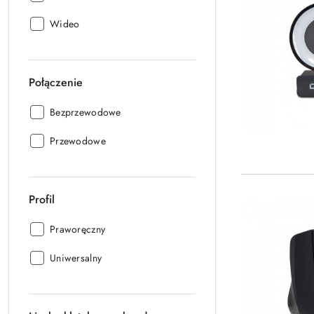
Use:
Wideo
Połączenie
Połączenie:
Bezprzewodowe
Połączenie:
Przewodowe
Profil
Profil:
Praworęczny
Profil:
Uniwersalny