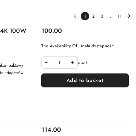
...
1
2
3
11
Price:
 4K 100W
100.00
The Availability Of :
Mała dostępność
opak
rakompaktowy
miniadapterów
Add to basket
Price:
114.00