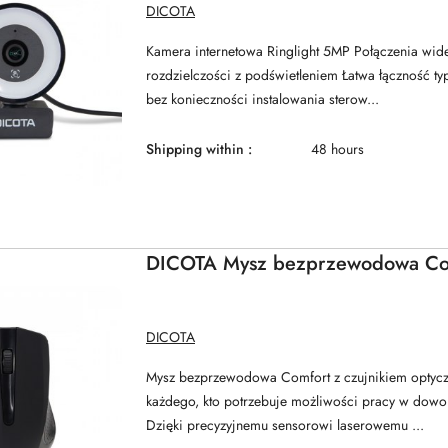
MANUFACTURER
DICOTA
NAME:
Kamera internetowa Ringlight 5MP Połączenia wid
rozdzielczości z podświetleniem Łatwa łączność ty
bez konieczności instalowania sterow...
Shipping within :
48 hours
DICOTA Mysz bezprzewodowa Co
MANUFACTURER
DICOTA
NAME:
Mysz bezprzewodowa Comfort z czujnikiem optycz
każdego, kto potrzebuje możliwości pracy w dowo
Dzięki precyzyjnemu sensorowi laserowemu ...