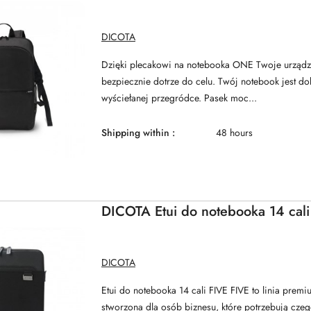
MANUFACTURER
DICOTA
NAME:
Dzięki plecakowi na notebooka ONE Twoje urządze
bezpiecznie dotrze do celu. Twój notebook jest d
wyściełanej przegródce. Pasek moc...
Shipping within :
48 hours
DICOTA Etui do notebooka 14 cali
MANUFACTURER
DICOTA
NAME:
Etui do notebooka 14 cali FIVE FIVE to linia pre
stworzona dla osób biznesu, które potrzebują czego