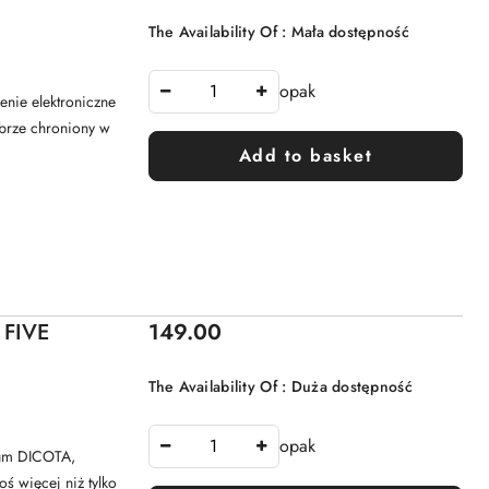
The Availability Of :
Mała dostępność
opak
nie elektroniczne
obrze chroniony w
Add to basket
Price:
 FIVE
149.00
The Availability Of :
Duża dostępność
opak
mium DICOTA,
ś więcej niż tylko