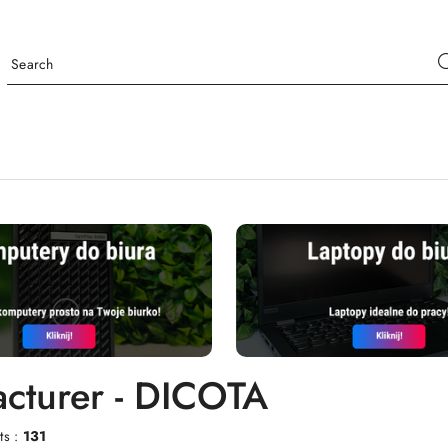
cturer - DICOTA
ts :
131