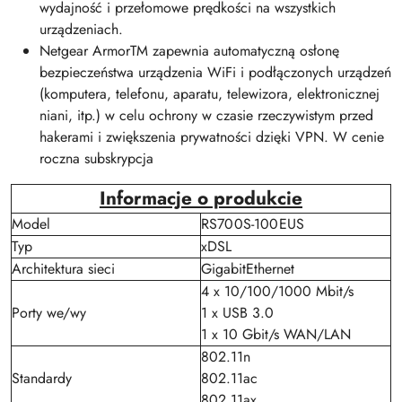
wydajność i przełomowe prędkości na wszystkich
urządzeniach.
Netgear ArmorTM zapewnia automatyczną osłonę
bezpieczeństwa urządzenia WiFi i podłączonych urządzeń
(komputera, telefonu, aparatu, telewizora, elektronicznej
niani, itp.) w celu ochrony w czasie rzeczywistym przed
hakerami i zwiększenia prywatności dzięki VPN. W cenie
roczna subskrypcja
Informacje o produkcie
Model
RS700S-100EUS
Typ
xDSL
Architektura sieci
GigabitEthernet
4 x 10/100/1000 Mbit/s
Porty we/wy
1 x USB 3.0
1 x 10 Gbit/s WAN/LAN
802.11n
Standardy
802.11ac
802.11ax