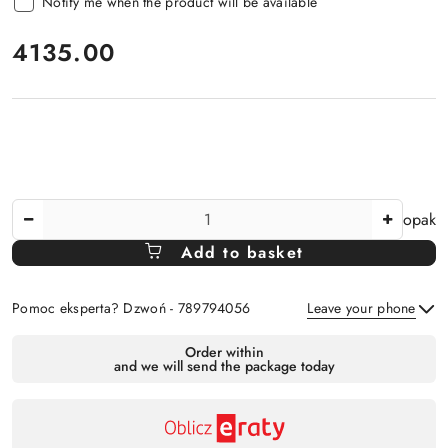
Notify me when the product will be available
price:
4135.00
The
opak
Amount
Add to basket
Of
Pomoc eksperta? Dzwoń - 789794056
Leave your phone
Availability
Order within
and we will send the package today
payment
Send
and
delivery