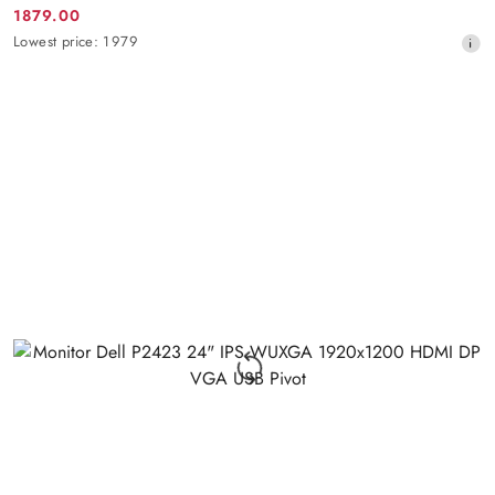
1879.00
Promotion
Lowest
Lowest price:
1979
price:
price
from
30
days
before
the
discount