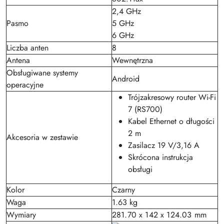
2,4 GHz
Pasmo
5 GHz
6 GHz
Liczba anten
8
Antena
Wewnętrzna
Obsługiwane systemy
Android
operacyjne
Trójzakresowy router Wi-Fi
7 (RS700)
Kabel Ethernet o długości
2 m
Akcesoria w zestawie
Zasilacz 19 V/3,16 A
Skrócona instrukcja
obsługi
Kolor
Czarny
Waga
1.63 kg
Wymiary
281.70 x 142 x 124.03 mm