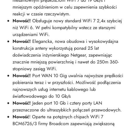
niesamowitym prędkościom WiFi 7 do 19 Gb/s i
mniejszym opóźnieniom w celu zapewnienia szybkości
reakcji w czasie rzeczywistym.
Nowość!
Obsługuje nowy standard WiFi 7 2,4x szybciej
niż WiFi 6. W pełni kompatybilny wstecz ze starszymi
urządzeniami WiFi.
Nowość!
Elegancka, nowa obudowa i wysokowydajna
konstrukcja anteny wykorzystują ponad 25 lat
doświadczenia inżynierskiego Netgear, zapewniając
znacznie mniejszą powierzchnię i nawet do 250m 360-
stopniowy zasięg WiFi.
Nowość!
Port WAN 10 Gig uwalnia najwyższe prędkości
pobierania teraz i w przyszłości. Możliwość podłączenia
najnowszych usług internetu kablowego lub
światłowodowego do 10 Gb/s
Nowość!
Jeden port 10 Gb i cztery porty LAN
przeznaczone do ultraszybkich połączeń przewodowych.
Nowość
! Oparte na potężnych chipach WiFi 7
BCM6726/3 firmy Broadcom zapewniają zwiększoną