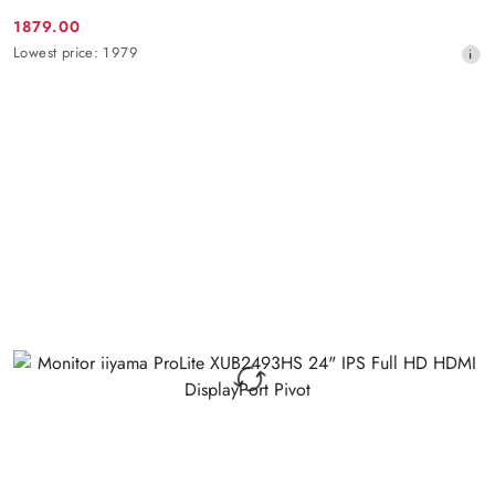
1879.00
Promotion
Lowest
Lowest price:
1979
price:
price
from
30
days
before
the
discount