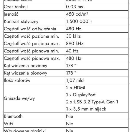
Czas reakcji
0.03 ms
Jasność
450 cd/m²
Kontrast statyczny
1 500 000:1
Częstotliwość odświeżania
480 Hz
Częstotliwość pozioma min.
30 kHz
Częstotliwość pozioma max.
890 kHz
Częstotliwość pionowa min.
40 Hz
Częstotliwość pionowa max.
480 Hz
Kąt widzenia poziomy
178 °
Kąt widzenia pionowy
178 °
Ilość kolorów
1,07 mld
2 x HDMI
1 x DisplayPort
Gniazda we/wy
2 x USB 3.2 Type-A Gen 1
1 x 3,5 mm minijack
Bluetooth
Nie
WiFi
Nie
Wbudowane głośniki
Nie