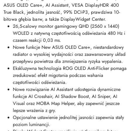
ASUS OLED Care+, AI Assistant, VESA DisplayHDR 400
True Black, jednolita jasność, 99% DCI-P3, prawdziwa 10-
bitowa głębia barw, a także DisplayWidget Center.
26,5-calowy monitor gamingowy QHD (2560 x 1440)
WOLED z natywną częstotliwością odświeżania 480 Hz i
czasem reakcji 0,03 ms.
Nowe funkcje New ASUS OLED Care+, niestandardowy
radiator o wysokiej wydajności oraz zaawansowany układ
przepływu powietrza dla zmniejszenia ryzyka wypalenia.
Ekskluzywna technologia ROG OLED Anti-Flicker pomaga
zredukować efekt migotania podczas wahania
częstotliwości odświeżania.
Nowe rozwiązanie AI Assistant udostępnia dynamiczne
funkcje AI Crosshair, AI Shadow Boost, AI Sniper, AI
Visual oraz MOBA Map Helper, aby zapewnić jeszcze
lepsze wrażenia z gry.
Opcjonalne ustawienie jednolitej jasności zapewnia stały
poziom luminancji.