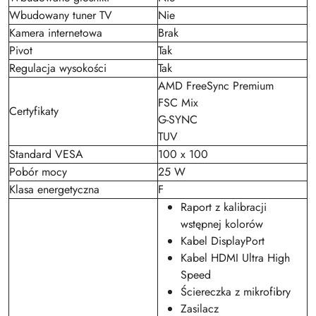
Wbudowany tuner TV
Nie
Kamera internetowa
Brak
Pivot
Tak
Regulacja wysokości
Tak
AMD FreeSync Premium
FSC Mix
Certyfikaty
G-SYNC
TUV
Standard VESA
100 x 100
Pobór mocy
25 W
Klasa energetyczna
F
Raport z kalibracji
wstępnej kolorów
Kabel DisplayPort
Kabel HDMI Ultra High
Speed
Ściereczka z mikrofibry
Zasilacz