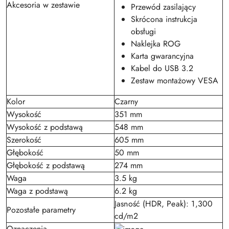
Akcesoria w zestawie
Przewód zasilający
Skrócona instrukcja
obsługi
Naklejka ROG
Karta gwarancyjna
Kabel do USB 3.2
Zestaw montażowy VESA
Kolor
Czarny
Wysokość
351 mm
Wysokość z podstawą
548 mm
Szerokość
605 mm
Głębokość
50 mm
Głębokość z podstawą
274 mm
Waga
3.5 kg
Waga z podstawą
6.2 kg
Jasność (HDR, Peak): 1,300
Pozostałe parametry
cd/m2
Oznaczenia