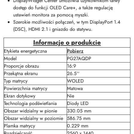
DisplayWidget Center umożliwia użytkownikom łatwy
dostęp do funkcji OLED Care+, a także regulację
ustawień monitora za pomocą myszki.
Szerokie możliwości połączeń, w tym DisplayPort 1.4
(DSC), HDMI 2.1 i gniazdo do statywu.
Informacje o produkcie
Etykieta energetyczna
Pobierz
Model
PG27AQDP
Proporcje obrazu
16:9
Przekątna ekranu
26.5''
Typ matrycy
WOLED
Powierzchnia matrycy
Matowa
Ekran dotykowy
Nie
Technologia podświetlania
Diody LED
Obszar widzialny w pionie
330.05 mm
Obszar widzialny w poziomie
586.75 mm
Plamka matrycy
0.229 mm
Rozdzielczość
2560 x 1440