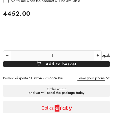
Notify me when the product will be available
price:
4452.00
The
opak
Amount
Add to basket
Of
Pomoc eksperta? Dzwoń - 789794056
Leave your phone
Availability
Order within
and we will send the package today
payment
Send
and
delivery