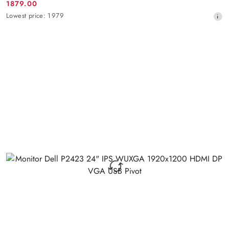
1879.00
Promotion
Lowest
Lowest price:
1979
price:
price
from
30
days
before
the
discount