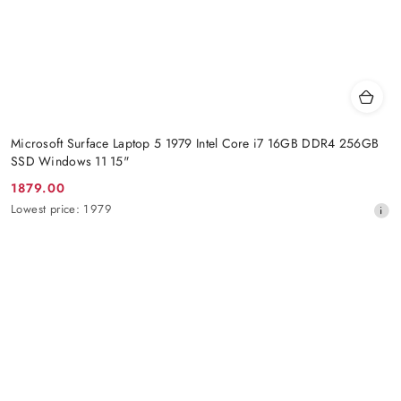
Microsoft Surface Laptop 5 1979 Intel Core i7 16GB DDR4 256GB
SSD Windows 11 15"
1879.00
Promotion
Lowest
Lowest price:
1979
price:
price
from
30
days
before
the
discount