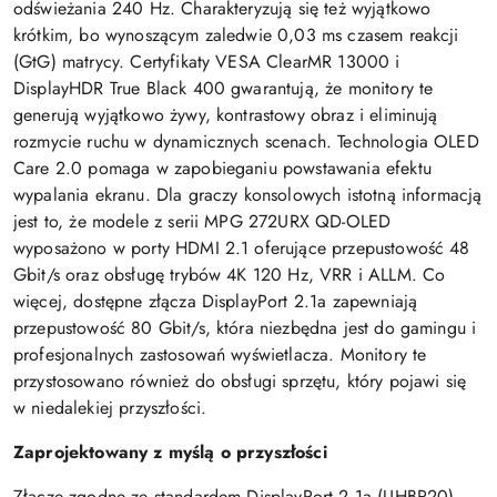
odświeżania 240 Hz. Charakteryzują się też wyjątkowo
krótkim, bo wynoszącym zaledwie 0,03 ms czasem reakcji
(GtG) matrycy. Certyfikaty VESA ClearMR 13000 i
DisplayHDR True Black 400 gwarantują, że monitory te
generują wyjątkowo żywy, kontrastowy obraz i eliminują
rozmycie ruchu w dynamicznych scenach. Technologia OLED
Care 2.0 pomaga w zapobieganiu powstawania efektu
wypalania ekranu. Dla graczy konsolowych istotną informacją
jest to, że modele z serii MPG 272URX QD-OLED
wyposażono w porty HDMI 2.1 oferujące przepustowość 48
Gbit/s oraz obsługę trybów 4K 120 Hz, VRR i ALLM. Co
więcej, dostępne złącza DisplayPort 2.1a zapewniają
przepustowość 80 Gbit/s, która niezbędna jest do gamingu i
profesjonalnych zastosowań wyświetlacza. Monitory te
przystosowano również do obsługi sprzętu, który pojawi się
w niedalekiej przyszłości.
Zaprojektowany z myślą o przyszłości
Złącze zgodne ze standardem DisplayPort 2.1a (UHBR20)