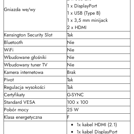
1 x DisplayPort
Gniazda we/wy
1 x USB (Type B)
1 x 3,5 mm minijack
2 x HDMI
Kensington Security Slot
Tak
Bluetooth
Nie
WiFi
Nie
Wbudowane głośniki
Nie
Wbudowany tuner TV
Nie
Kamera internetowa
Brak
Pivot
Tak
Regulacja wysokości
Tak
Certyfikaty
G-SYNC
Standard VESA
100 x 100
Pobór mocy
25 W
Klasa energetyczna
F
1x kabel HDMI (2.1)
1x kabel DisplayPort