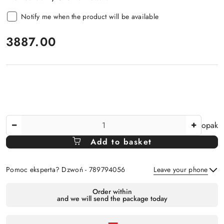
Notify me when the product will be available
price:
3887.00
The
opak
Amount
Add to basket
Of
Pomoc eksperta? Dzwoń - 789794056
Leave your phone
Availability
Order within
and we will send the package today
payment
Send
and