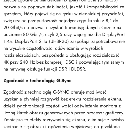
pozwala na poprawę stabilności, jakość i kompatybilności ze
sprzętem, który pojawi się na rynku w niedalekiej przyszłości,
zwiększając przepustowość pojedynczego kanału z 8,1 do
20 Gbit/s co pozwala uzyskać transmisję danych łącznie na
poziomie 80 Gbit/s, czyli 2,5 razy więcej niż dla DisplayPort
1.4a. DisplayPort 2.1a (UHBR20) zaspokaja zapotrzebowanie
na wysokie częstotliwości odświeżania w wysokich
rozdzielczościach, bezpośrednio obsługując rozdzielczość
4K przy 240 Hz bez kompresji DSC i pozwalając tym samym
na natywną obsługę funkcji DSR i DLDSR.
Zgodność z technologią G-Sync
Zgodność z technologią G-SYNC oferuje możliwość
uzyskania płynniej rozgrywki bez efektu rozdzierania ekranu,
dzięki synchronizacji częstotliwości odświeżania monitora z
liczbą klatek obrazu generowanych przez procesor graficzny.
Zmniejsza to efekty rozrywania się ekranu, eliminuje zjawisko
zacinanie się obrazu i opóźnienia wejściowe, co przekłada