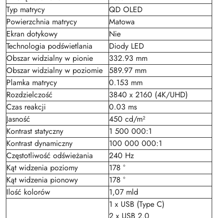
Typ matrycy
QD OLED
Powierzchnia matrycy
Matowa
Ekran dotykowy
Nie
Technologia podświetlania
Diody LED
Obszar widzialny w pionie
332.93 mm
Obszar widzialny w poziomie
589.97 mm
Plamka matrycy
0.153 mm
Rozdzielczość
3840 x 2160 (4K/UHD)
Czas reakcji
0.03 ms
Jasność
450 cd/m²
Kontrast statyczny
1 500 000:1
Kontrast dynamiczny
100 000 000:1
Częstotliwość odświeżania
240 Hz
Kąt widzenia poziomy
178 °
Kąt widzenia pionowy
178 °
Ilość kolorów
1,07 mld
1 x USB (Type C)
2 x USB 2.0