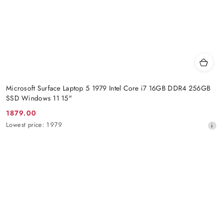
Microsoft Surface Laptop 5 1979 Intel Core i7 16GB DDR4 256GB
SSD Windows 11 15"
1879.00
Promotion
Lowest
Lowest price:
1979
price:
price
from
30
days
before
the
discount