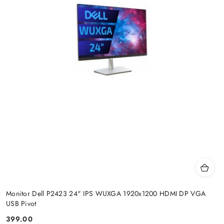
Monitor Dell P2423 24" IPS WUXGA 1920x1200 HDMI DP VGA
USB Pivot
399.00