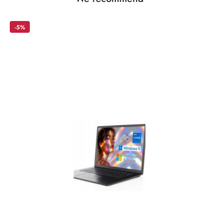
Skip the carousel of products
products:
-5%