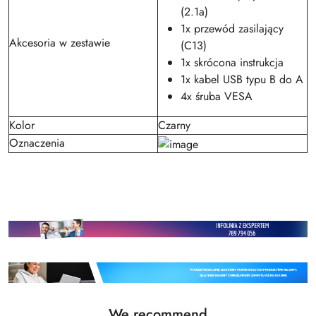
(2.1a)
1x przewód zasilający
Akcesoria w zestawie
(C13)
1x skrócona instrukcja
1x kabel USB typu B do A
4x śruba VESA
Kolor
Czarny
Oznaczenia
Status
We recommend