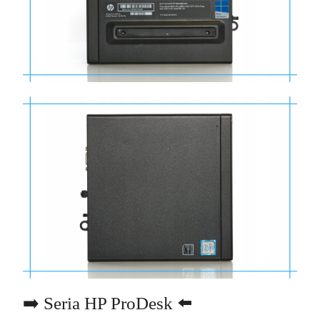
➡️ Seria HP ProDesk ⬅️