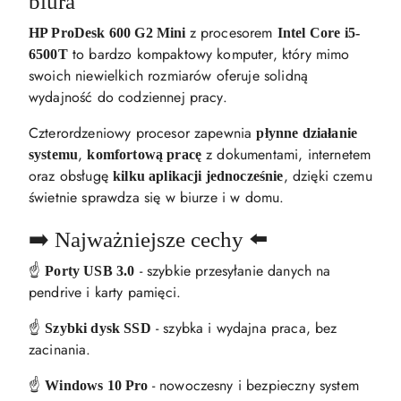
biura
z procesorem
HP ProDesk 600 G2 Mini
Intel Core i5-
to bardzo kompaktowy komputer, który mimo
6500T
swoich niewielkich rozmiarów oferuje solidną
wydajność do codziennej pracy.
Czterordzeniowy procesor zapewnia
płynne działanie
,
z dokumentami, internetem
systemu
komfortową pracę
oraz obsługę
, dzięki czemu
kilku aplikacji jednocześnie
świetnie sprawdza się w biurze i w domu.
➡️ Najważniejsze cechy ⬅️
☝️
- szybkie przesyłanie danych na
Porty USB 3.0
pendrive i karty pamięci.
☝️
- szybka i wydajna praca, bez
Szybki dysk SSD
zacinania.
☝️
- nowoczesny i bezpieczny system
Windows 10 Pro