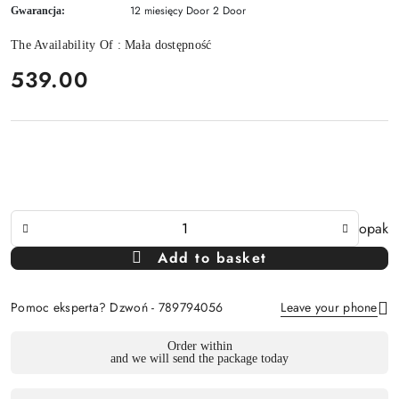
12 miesięcy Door 2 Door
Gwarancja:
The Availability Of :
Mała dostępność
price:
539.00
The
opak
Amount
Add to basket
Of
Pomoc eksperta? Dzwoń - 789794056
Leave your phone
Availability
Order within
and we will send the package today
payment
Send
and