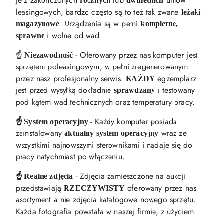
je z zakończonych
lub
umów
rocznych
dwuletnich
leasingowych, bardzo często są to też tak zwane
leżaki
. Urządzenia są w pełni
magazynowe
kompletne,
i wolne od wad.
sprawne
☝️
- Oferowany przez nas komputer jest
Niezawodność
sprzętem poleasingowym, w pełni zregenerowanym
przez nasz profesjonalny serwis.
egzemplarz
KAŻDY
jest przed wysyłką dokładnie
i testowany
sprawdzany
pod kątem wad technicznych oraz temperatury pracy.
- Każdy komputer posiada
☝️ System operacyjny
zainstalowany
wraz ze
aktualny system operacyjny
wszystkimi najnowszymi sterownikami i nadaje się do
pracy natychmiast po włączeniu.
- Zdjęcia zamieszczone na aukcji
☝️ Realne zdjęcia
przedstawiają
oferowany przez nas
RZECZYWISTY
asortyment a nie zdjęcia katalogowe nowego sprzętu.
Każda fotografia powstała w naszej firmie, z użyciem