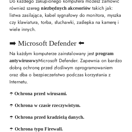
Do każdego zakupionego komputera możesz zamówić
również szereg
takich jak:
niezbędnych akcesoriów
listwa zasilająca, kabel sygnałowy do monitora, myszka
czy klawiatura, torba, słuchawki, zaślepka na kamerę i
wiele innych.
➡️ Microsoft Defender ⬅️
Na każdym komputerze zainstalowany jest
program
Microsoft Defender. Zapewnia on bardzo
antywirusowy
dobrą ochronę przed złośliwym oprogramowaniem
oraz dba o bezpieczeństwo podczas korzystania z
Internetu.
☂️
Ochrona przed wirusami.
☂️
Ochrona w czasie rzeczywistym.
☂️
Ochrona przed kradzieżą danych.
☂️
Ochrona typu Firewall.