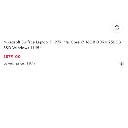
Microsoft Surface Laptop 5 1979 Intel Core i7 16GB DDR4 256GB
SSD Windows 11 15"
1879.00
Promotion
Lowest
Lowest price:
1979
price:
price
from
30
days
before
the
discount