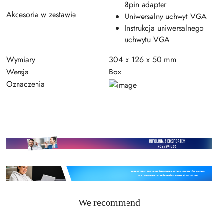
8pin adapter
Akcesoria w zestawie
Uniwersalny uchwyt VGA
Instrukcja uniwersalnego
uchwytu VGA
Wymiary
304 x 126 x 50 mm
Wersja
Box
Oznaczenia
Status
We recommend
Skip the carousel of products
products: