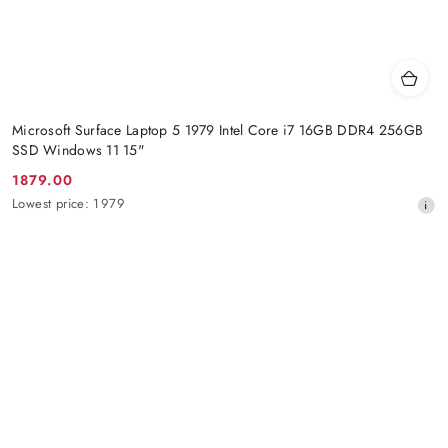
Microsoft Surface Laptop 5 1979 Intel Core i7 16GB DDR4 256GB
SSD Windows 11 15"
1879.00
Promotion
Lowest
Lowest price:
1979
price:
price
from
30
days
before
the
discount