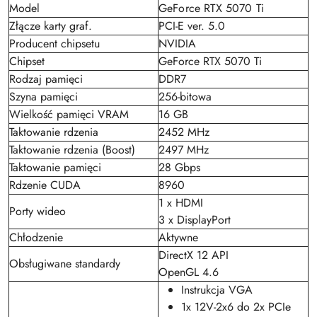
Model
GeForce RTX 5070 Ti
Złącze karty graf.
PCI-E ver. 5.0
Producent chipsetu
NVIDIA
Chipset
GeForce RTX 5070 Ti
Rodzaj pamięci
DDR7
Szyna pamięci
256-bitowa
Wielkość pamięci VRAM
16 GB
Taktowanie rdzenia
2452 MHz
Taktowanie rdzenia (Boost)
2497 MHz
Taktowanie pamięci
28 Gbps
Rdzenie CUDA
8960
1 x HDMI
Porty wideo
3 x DisplayPort
Chłodzenie
Aktywne
DirectX 12 API
Obsługiwane standardy
OpenGL 4.6
Instrukcja VGA
1x 12V-2x6 do 2x PCIe