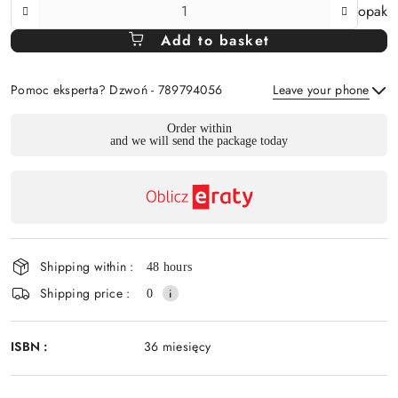
The
opak
Amount
Add to basket
Of
Pomoc eksperta? Dzwoń - 789794056
Leave your phone
Availability
Order within
and we will send the package today
payment
Send
and
delivery
Shipping within :
48 hours
Shipping price :
0
ISBN :
36 miesięcy