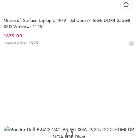
Microsoft Surface Laptop 5 1979 Intel Core i7 16GB DDR4 256GB
SSD Windows 11 15"
1879.00
Promotion
Lowest
Lowest price:
1979
price:
price
from
30
days
before
the
discount