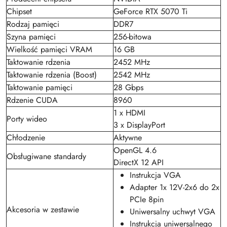
Chipset
GeForce RTX 5070 Ti
Rodzaj pamięci
DDR7
Szyna pamięci
256-bitowa
Wielkość pamięci VRAM
16 GB
Taktowanie rdzenia
2452 MHz
Taktowanie rdzenia (Boost)
2542 MHz
Taktowanie pamięci
28 Gbps
Rdzenie CUDA
8960
1 x HDMI
Porty wideo
3 x DisplayPort
Chłodzenie
Aktywne
OpenGL 4.6
Obsługiwane standardy
DirectX 12 API
Instrukcja VGA
Adapter 1x 12V-2x6 do 2x
PCIe 8pin
Akcesoria w zestawie
Uniwersalny uchwyt VGA
Instrukcja uniwersalnego