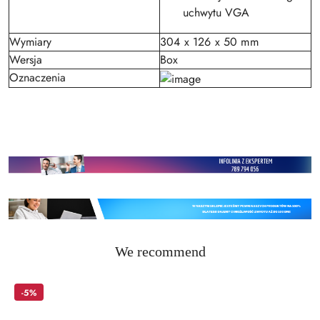
uchwytu VGA
Wymiary
304 x 126 x 50 mm
Wersja
Box
Oznaczenia
Status
We recommend
Skip the carousel of products
products:
-5%