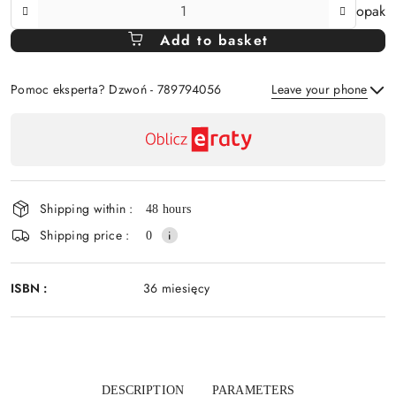
The
opak
Amount
Add to basket
Of
Pomoc eksperta? Dzwoń - 789794056
Leave your phone
Availability
payment
Send
and
delivery
Shipping within :
48 hours
Shipping price :
0
ISBN :
36 miesięcy
DESCRIPTION
PARAMETERS