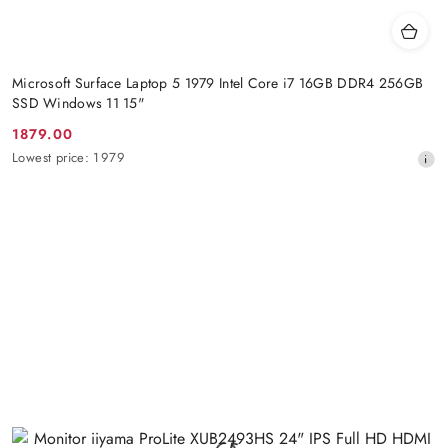
Microsoft Surface Laptop 5 1979 Intel Core i7 16GB DDR4 256GB
SSD Windows 11 15"
1879.00
Promotion
Lowest
Lowest price:
1979
price:
price
from
30
days
before
the
discount