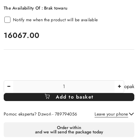
The Availability Of :
Brak towaru
Notify me when the product will be available
price:
16067.00
The
opak
Amount
Add to basket
Of
Pomoc eksperta? Dzwoń - 789794056
Leave your phone
Availability
Order within
and we will send the package today
payment