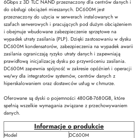
6Gbps z 3D TLC NAND przeznaczony dla centrów danych i
do obsługi obciążeń mieszanych. DC600M jest
przeznaczony do użycia w serwerach instalowanych w
szafach serwerowych i pracujących pod dużym obciążeniem
i obejmuje wbudowane zabezpieczenie sprzętowe na
wypadek utraty zasilania (PLP). Dzięki zastosowaniu w dysku
DC600M kondensatorów, zabezpieczenia na wypadek awarii
zasilania ograniczają ryzyko utraty danych i zapewniają
prawidłową inicjalizację dysku po przywróceniu zasilania.
DC600M zapewnia spójność w zakresie opóźnień i operacji
we/wy dla integratorów systemów, centrów danych z
hiperskalowaniem oraz dostawców usług w chmurze.
Oferowane są dyski o pojemności 480GB-7680GB, które
spełnią wszelkie wymagania związane z przechowywaniem
danych.
Informacje o produkcie
Model
DC600M