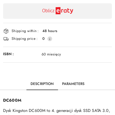
Send
and
delivery
Shipping within :
48 hours
Shipping price :
0
ISBN :
60 miesięcy
DESCRIPTION
PARAMETERS
DC600M
Dysk Kingston DC600M to 4. generacji dysk SSD SATA 3.0,