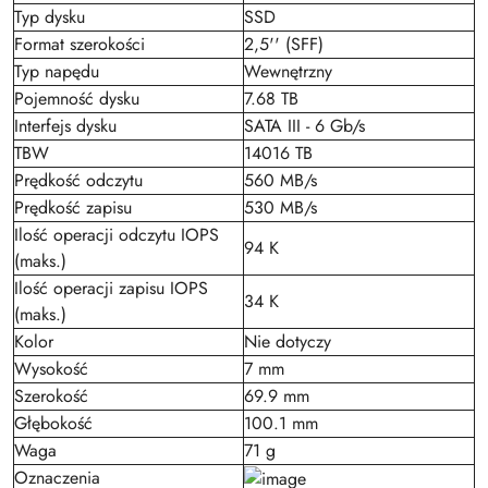
Typ dysku
SSD
Format szerokości
2,5'' (SFF)
Typ napędu
Wewnętrzny
Pojemność dysku
7.68 TB
Interfejs dysku
SATA III - 6 Gb/s
TBW
14016 TB
Prędkość odczytu
560 MB/s
Prędkość zapisu
530 MB/s
Ilość operacji odczytu IOPS
94 K
(maks.)
Ilość operacji zapisu IOPS
34 K
(maks.)
Kolor
Nie dotyczy
Wysokość
7 mm
Szerokość
69.9 mm
Głębokość
100.1 mm
Waga
71 g
Oznaczenia