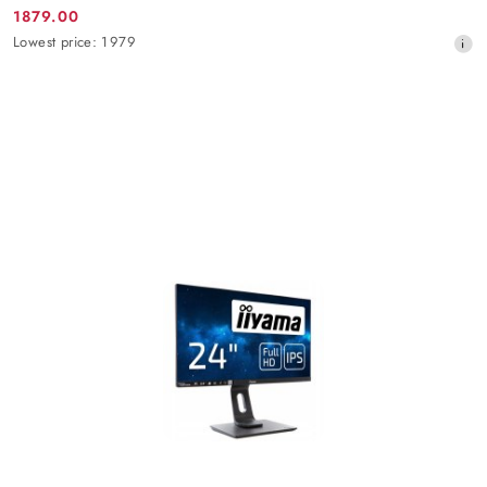
1879.00
Promotion
Lowest
Lowest price:
1979
price:
price
from
30
days
before
the
discount