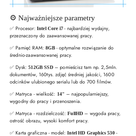
⚙️ Najważniejsze parametry
✅ Procesor:
- najbardziej wydajny,
Intel Core i7
przeznaczony do zaawansowanej pracy.
✅ Pamięć RAM:
- optymalne rozwiązanie do
8GB
średnio-zaawansowanej pracy.
✅ Dysk:
– pomieścisz tam np. 2,5mln.
512GB SSD
dokumentów, 160tys. zdjęć średniej jakości, 1600
odcinków ulubionego serialu lub do 700 filmów.
✅ Matryca - wielkość:
– najpopularniejszy,
14"
wygodny do pracy i przenoszenia.
✅ Matryca - rozdzielczość:
– wygoda pracy,
FullHD
ostrość obrazu, wysoki komfort pracy.
✅ Karta graficzna - model:
-
Intel HD Graphics 530