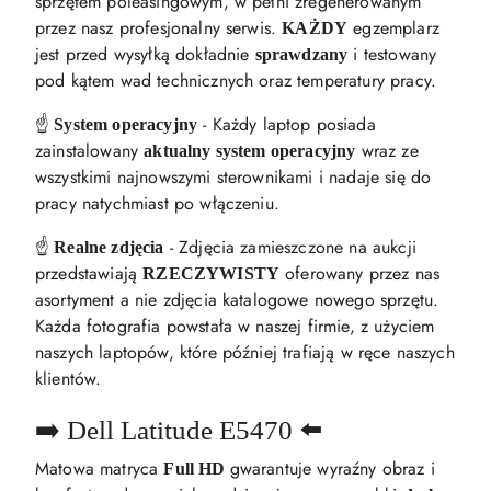
sprzętem poleasingowym, w pełni zregenerowanym
przez nasz profesjonalny serwis.
egzemplarz
KAŻDY
jest przed wysyłką dokładnie
i testowany
sprawdzany
pod kątem wad technicznych oraz temperatury pracy.
☝️
- Każdy laptop posiada
System operacyjny
zainstalowany
wraz ze
aktualny system operacyjny
wszystkimi najnowszymi sterownikami i nadaje się do
pracy natychmiast po włączeniu.
☝️
- Zdjęcia zamieszczone na aukcji
Realne zdjęcia
przedstawiają
oferowany przez nas
RZECZYWISTY
asortyment a nie zdjęcia katalogowe nowego sprzętu.
Każda fotografia powstała w naszej firmie, z użyciem
naszych laptopów, które później trafiają w ręce naszych
klientów.
➡️ Dell Latitude E5470 ⬅️
Matowa matryca
gwarantuje wyraźny obraz i
Full HD