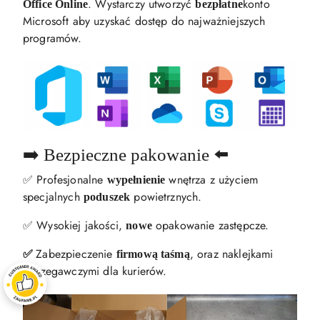
. Wystarczy utworzyć
konto
Office Online
bezpłatne
Microsoft aby uzyskać dostęp do najważniejszych
programów.
➡️ Bezpieczne pakowanie ⬅️
✅ Profesjonalne
wnętrza z użyciem
wypełnienie
specjalnych
powietrznych.
poduszek
✅ Wysokiej jakości,
opakowanie zastępcze.
nowe
Zabezpieczenie
, oraz naklejkami
✅
firmową taśmą
ostrzegawczymi dla kurierów.