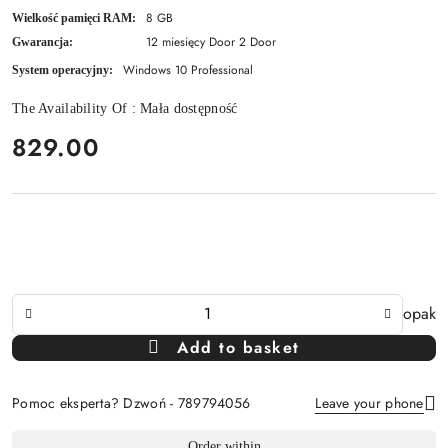
8 GB
Wielkość pamięci RAM:
12 miesięcy Door 2 Door
Gwarancja:
Windows 10 Professional
System operacyjny:
The Availability Of :
Mała dostępność
price:
829.00
The
opak
Amount
Add to basket
Of
Pomoc eksperta? Dzwoń - 789794056
Leave your phone
Availability
Order within