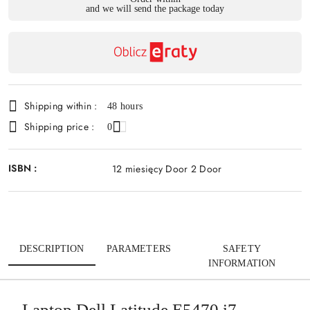
and we will send the package today
payment
Send
and
delivery
Shipping within :
48 hours
Shipping price :
0
ISBN :
12 miesięcy Door 2 Door
DESCRIPTION
PARAMETERS
SAFETY
INFORMATION
Laptop Dell Latitude E5470 i7