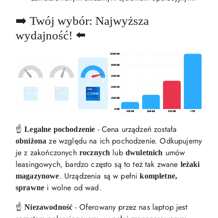
➡️ Twój wybór: Najwyższa
wydajność! ⬅️
☝️
- Cena urządzeń została
Legalne pochodzenie
ze względu na ich pochodzenie. Odkupujemy
obniżona
je z zakończonych
lub
umów
rocznych
dwuletnich
leasingowych, bardzo często są to też tak zwane
leżaki
. Urządzenia są w pełni
magazynowe
kompletne,
i wolne od wad.
sprawne
☝️
- Oferowany przez nas laptop jest
Niezawodność