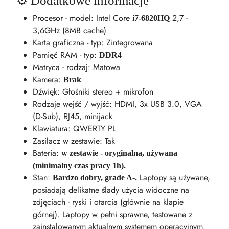
⚙️ Dodatkowe informacje
Procesor - model: Intel Core
2,7 -
i7-6820HQ
3,6GHz (8MB cache)
Karta graficzna - typ: Zintegrowana
Pamięć RAM - typ:
DDR4
Matryca - rodzaj: Matowa
Kamera:
Brak
Dźwięk: Głośniki stereo + mikrofon
Rodzaje wejść / wyjść: HDMI, 3x USB 3.0, VGA
(D-Sub), RJ45, minijack
Klawiatura: QWERTY PL
Zasilacz w zestawie: Tak
Bateria:
w zestawie - oryginalna, używana
(minimalny czas pracy 1h).
Stan:
Laptopy są używane,
Bardzo dobry, grade A-.
posiadają delikatne ślady użycia widoczne na
zdjęciach - ryski i otarcia (głównie na klapie
górnej). Laptopy w pełni sprawne, testowane z
zainstalowanym aktualnym systemem operacyjnym.