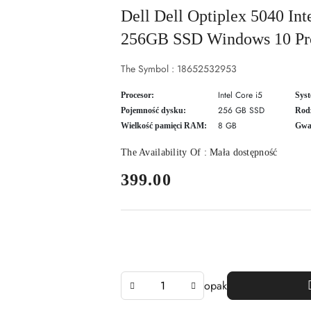
Dell Dell Optiplex 5040 In
256GB SSD Windows 10 Pr
The Symbol :
18652532953
Intel Core i5
Procesor:
Syst
256 GB SSD
Pojemność dysku:
Rodz
8 GB
Wielkość pamięci RAM:
Gwa
The Availability Of :
Mała dostępność
price:
399.00
The
opak
Amount
Of