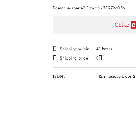
Pomoc eksperta? Dzwoń - 789794056
Availability
payment
and
Shipping within :
delivery
48 hours
Shipping price :
0
12 miesięcy Door 
ISBN :