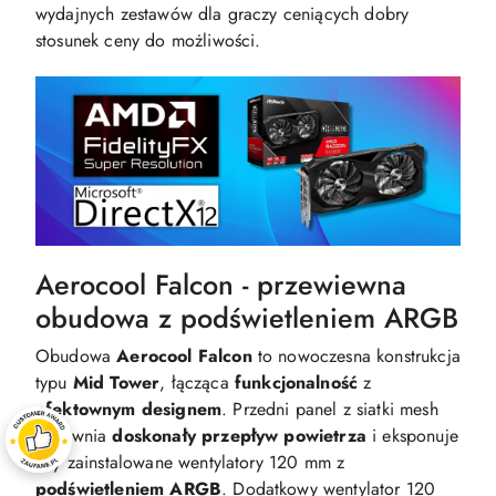
wydajnych zestawów dla graczy ceniących dobry
stosunek ceny do możliwości.
Aerocool Falcon - przewiewna
obudowa z podświetleniem ARGB
Obudowa
Aerocool Falcon
to nowoczesna konstrukcja
typu
Mid Tower
, łącząca
funkcjonalność
z
efektownym designem
. Przedni panel z siatki mesh
zapewnia
doskonały przepływ powietrza
i eksponuje
trzy zainstalowane wentylatory 120 mm z
podświetleniem ARGB
. Dodatkowy wentylator 120