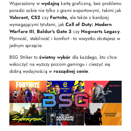
Wyposażony w
wydajną
kartę graficzną, bez problemu
poradzi sobie nie tylko z grami e-sportowymi, takimi jak
Valorant, CS2
czy
Fortnite,
ale także z bardziej
wymagającymi tytułami, jak
Call of Duty: Modern
Warfare III
,
Baldur's Gate 3
czy
Hogwarts Legacy
.
Płynność, stabilność i komfort - to wszystko dostajesz w
jednym sprzęcie.
BSG Striker to
świetny wybór
dla każdego, kto chce
wskoczyć na wyższy poziom gamingu i cieszyć się
dobrą wydajnością w
rozsądnej cenie
.