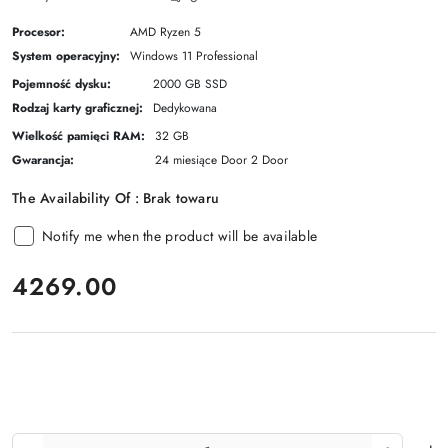
Procesor:
AMD Ryzen 5
System operacyjny:
Windows 11 Professional
Pojemność dysku:
2000 GB SSD
Rodzaj karty graficznej:
Dedykowana
Wielkość pamięci RAM:
32 GB
Gwarancja:
24 miesiące Door 2 Door
The Availability Of :
Brak towaru
Notify me when the product will be available
price:
4269.00
The