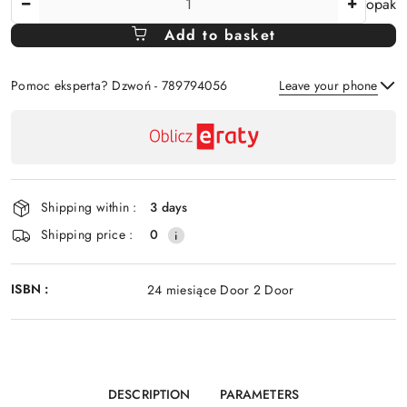
opak
Amount
Add to basket
Of
Pomoc eksperta? Dzwoń - 789794056
Leave your phone
Availability
payment
Send
and
delivery
Shipping within :
3 days
Shipping price :
0
ISBN :
24 miesiące Door 2 Door
DESCRIPTION
PARAMETERS