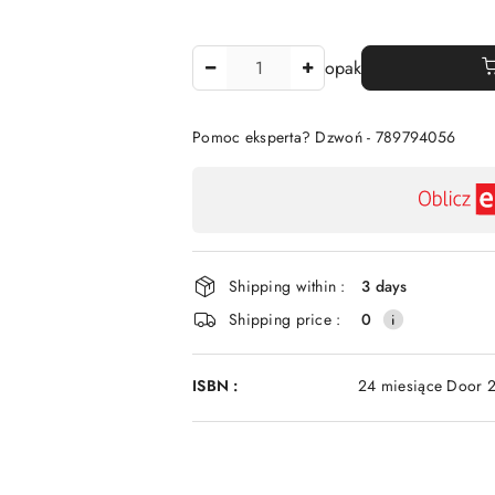
The
opak
Amount
Of
Pomoc eksperta? Dzwoń - 789794056
Availability
payment
and
delivery
Shipping within :
3 days
Shipping price :
0
ISBN :
24 miesiące Door 