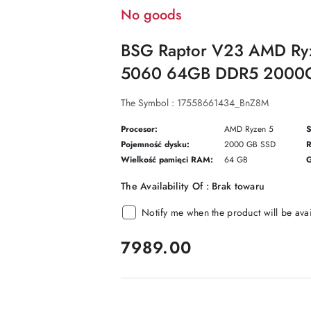
No goods
BSG Raptor V23 AMD Ry
5060 64GB DDR5 2000G
The Symbol :
17558661434_BnZ8M
Procesor:
AMD Ryzen 5
S
Pojemność dysku:
2000 GB SSD
R
Wielkość pamięci RAM:
64 GB
G
The Availability Of :
Brak towaru
Notify me when the product will be ava
price:
7989.00