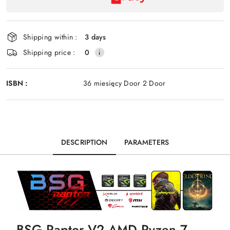
payment
Send
and
delivery
Shipping within :
3 days
Shipping price :
0
ISBN :
36 miesięcy Door 2 Door
DESCRIPTION
PARAMETERS
BSG Raptor V2 AMD Ryzen 7