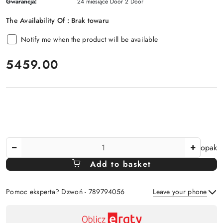
Gwarancja:
24 miesiące Door 2 Door
The Availability Of :
Brak towaru
Notify me when the product will be available
price:
5459.00
The
opak
Amount
Add to basket
Of
Pomoc eksperta? Dzwoń - 789794056
Leave your phone
Availability