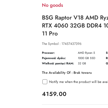
No goods
BSG Raptor V18 AMD Ry
RTX 4060 32GB DDR4 1
11 Pro
The Symbol :
17457437396
Procesor:
AMD Ryzen 5
S
Pojemność dysku:
1000 GB SSD
R
Wielkość pamięci RAM:
32 GB
G
The Availability Of :
Brak towaru
Notify me when the product will be ava
price:
4159.00