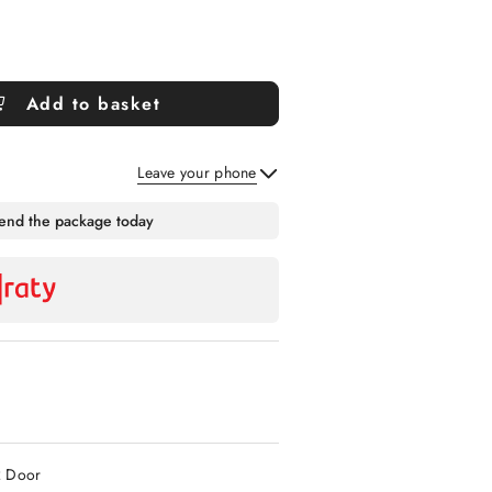
Add to basket
Leave your phone
Send
send the package today
2 Door