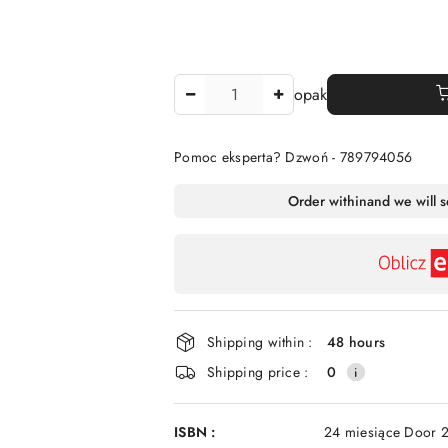
The
opak
Amount
Of
Pomoc eksperta? Dzwoń - 789794056
Availability
Order within
and we will 
payment
and
delivery
Shipping within :
48 hours
Shipping price :
0
ISBN :
24 miesiące Door 