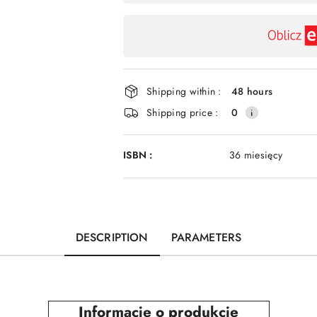
payment
and
delivery
Shipping within :
48 hours
Shipping price :
0
ISBN :
36 miesięcy
DESCRIPTION
PARAMETERS
Informacje o produkcie