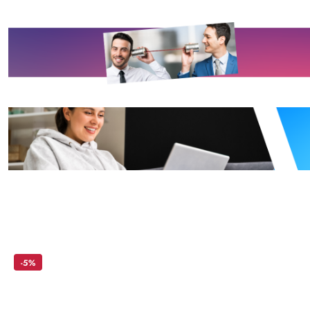
Skip the carousel of products
-5%