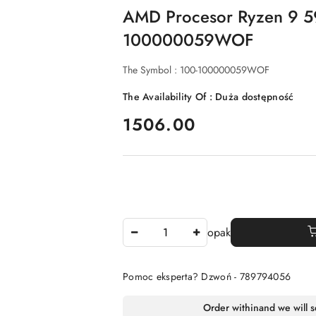
AMD Procesor Ryzen 9 
100000059WOF
The Symbol :
100-100000059WOF
The Availability Of :
Duża dostępność
price:
1506.00
The
opak
Amount
Of
Pomoc eksperta? Dzwoń - 789794056
Availability
Order within
and we will 