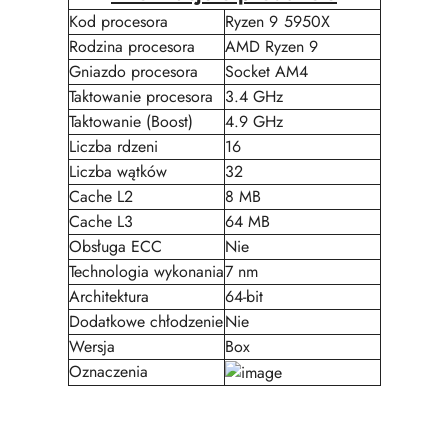
Kod procesora
Ryzen 9 5950X
Rodzina procesora
AMD Ryzen 9
Gniazdo procesora
Socket AM4
Taktowanie procesora
3.4 GHz
Taktowanie (Boost)
4.9 GHz
Liczba rdzeni
16
Liczba wątków
32
Cache L2
8 MB
Cache L3
64 MB
Obsługa ECC
Nie
Technologia wykonania
7 nm
Architektura
64-bit
Dodatkowe chłodzenie
Nie
Wersja
Box
Oznaczenia