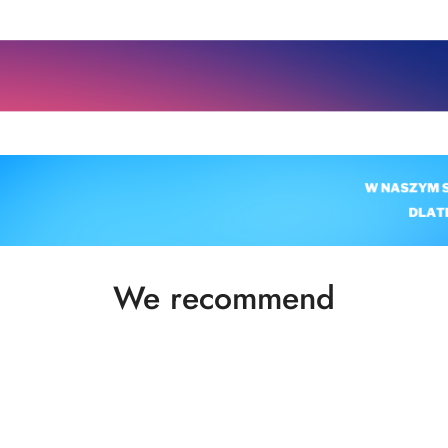
Status
We recommend
products: